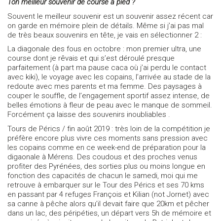
Ton meilleur souvenir de course à pied ?
Souvent le meilleur souvenir est un souvenir assez récent car
on garde en mémoire plein de détails. Même si j’ai pas mal
de très beaux souvenirs en tête, je vais en sélectionner 2 :
La diagonale des fous en octobre : mon premier ultra, une
course dont je rêvais et qui s’est déroulé presque
parfaitement (à part ma pause caca où j’ai perdu le contact
avec kiki), le voyage avec les copains, l’arrivée au stade de la
redoute avec mes parents et ma femme. Des paysages à
couper le souffle, de l’engagement sportif assez intense, de
belles émotions à fleur de peau avec le manque de sommeil.
Forcément ça laisse des souvenirs inoubliables .
Tours de Pérics / fin août 2019 : très loin de la compétition je
préfère encore plus vivre ces moments sans pression avec
les copains comme en ce week-end de préparation pour la
digaonale à Mérens. Des coudous et des proches venus
profiter des Pyrénées, des sorties plus ou moins longue en
fonction des capacités de chacun le samedi, moi qui me
retrouve à embarquer sur le Tour des Pérics et ses 70 kms
en passant par 4 refuges François et Kilian (not Jornet) avec
sa canne à pêche alors qu’il devait faire que 20km et pêcher
dans un lac, des péripéties, un départ vers 5h de mémoire et