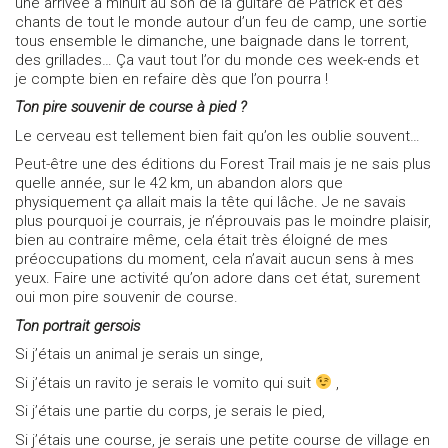
une arrivée à minuit au son de la guitare de Patrick et des
chants de tout le monde autour d’un feu de camp, une sortie
tous ensemble le dimanche, une baignade dans le torrent,
des grillades… Ça vaut tout l’or du monde ces week-ends et
je compte bien en refaire dès que l’on pourra !
Ton pire souvenir de course à pied ?
Le cerveau est tellement bien fait qu’on les oublie souvent…
Peut-être une des éditions du Forest Trail mais je ne sais plus
quelle année, sur le 42 km, un abandon alors que
physiquement ça allait mais la tête qui lâche. Je ne savais
plus pourquoi je courrais, je n’éprouvais pas le moindre plaisir,
bien au contraire même, cela était très éloigné de mes
préoccupations du moment, cela n’avait aucun sens à mes
yeux. Faire une activité qu’on adore dans cet état, surement
oui mon pire souvenir de course.
Ton portrait gersois
Si j’étais un animal je serais un singe,
Si j’étais un ravito je serais le vomito qui suit
,
Si j’étais une partie du corps, je serais le pied,
Si j’étais une course, je serais une petite course de village en