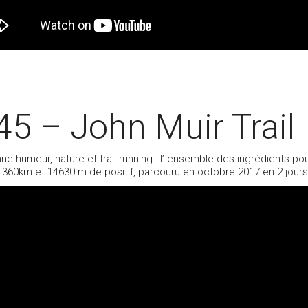
5 – John Muir Trail 
ne humeur, nature et trail running : l’ ensemble des ingrédients p
de 360km et 14630 m de positif, parcouru en octobre 2017 en 2 jour