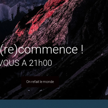
e (re)commence !
 VOUS A 21h00
On refait le monde