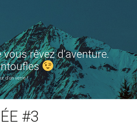
 vous rêvez d’aventure.
antoufles
r d’un verre !
ÉE #3