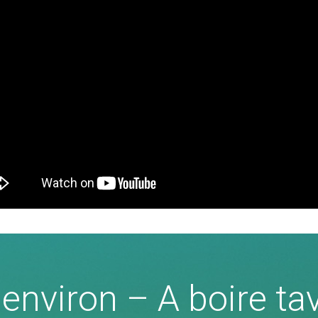
nviron – A boire tav