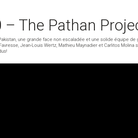
– The Pathan Projec
Pakistan, une grande face non escaladée et une solide équipe de g
avresse, Jean-Louis Wertz, Mathieu Maynadier et Carlitos Molina 
dus!